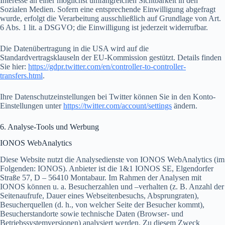
Interesse an einer möglichst umfangreichen Sichtbarkeit in den
Sozialen Medien. Sofern eine entsprechende Einwilligung abgefragt
wurde, erfolgt die Verarbeitung ausschließlich auf Grundlage von Art.
6 Abs. 1 lit. a DSGVO; die Einwilligung ist jederzeit widerrufbar.
Die Datenübertragung in die USA wird auf die
Standardvertragsklauseln der EU-Kommission gestützt. Details finden
Sie hier:
https://gdpr.twitter.com/en/controller-to-controller-
transfers.html
.
Ihre Datenschutzeinstellungen bei Twitter können Sie in den Konto-
Einstellungen unter
https://twitter.com/account/settings
ändern.
6. Analyse-Tools und Werbung
IONOS WebAnalytics
Diese Website nutzt die Analysedienste von IONOS WebAnalytics (im
Folgenden: IONOS). Anbieter ist die 1&1 IONOS SE, Elgendorfer
Straße 57, D – 56410 Montabaur. Im Rahmen der Analysen mit
IONOS können u. a. Besucherzahlen und –verhalten (z. B. Anzahl der
Seitenaufrufe, Dauer eines Webseitenbesuchs, Absprungraten),
Besucherquellen (d. h., von welcher Seite der Besucher kommt),
Besucherstandorte sowie technische Daten (Browser- und
Betriebssystemversionen) analysiert werden. Zu diesem Zweck