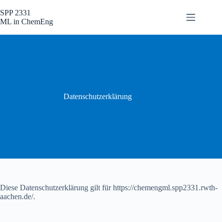
Skip
to
SPP 2331
content
ML in ChemEng
Datenschutzerklärung
Diese Datenschutzerklärung gilt für https://chemengml.spp2331.rwth-
aachen.de/.