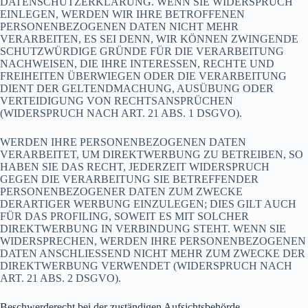
DATENSCHUTZERKLÄRUNG. WENN SIE WIDERSPRUCH
EINLEGEN, WERDEN WIR IHRE BETROFFENEN
PERSONENBEZOGENEN DATEN NICHT MEHR
VERARBEITEN, ES SEI DENN, WIR KÖNNEN ZWINGENDE
SCHUTZWÜRDIGE GRÜNDE FÜR DIE VERARBEITUNG
NACHWEISEN, DIE IHRE INTERESSEN, RECHTE UND
FREIHEITEN ÜBERWIEGEN ODER DIE VERARBEITUNG
DIENT DER GELTENDMACHUNG, AUSÜBUNG ODER
VERTEIDIGUNG VON RECHTSANSPRÜCHEN
(WIDERSPRUCH NACH ART. 21 ABS. 1 DSGVO).
WERDEN IHRE PERSONENBEZOGENEN DATEN
VERARBEITET, UM DIREKTWERBUNG ZU BETREIBEN, SO
HABEN SIE DAS RECHT, JEDERZEIT WIDERSPRUCH
GEGEN DIE VERARBEITUNG SIE BETREFFENDER
PERSONENBEZOGENER DATEN ZUM ZWECKE
DERARTIGER WERBUNG EINZULEGEN; DIES GILT AUCH
FÜR DAS PROFILING, SOWEIT ES MIT SOLCHER
DIREKTWERBUNG IN VERBINDUNG STEHT. WENN SIE
WIDERSPRECHEN, WERDEN IHRE PERSONENBEZOGENEN
DATEN ANSCHLIESSEND NICHT MEHR ZUM ZWECKE DER
DIREKTWERBUNG VERWENDET (WIDERSPRUCH NACH
ART. 21 ABS. 2 DSGVO).
Beschwerde­recht bei der zuständigen Aufsichts­behörde